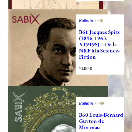
Bulletin
/ n°
61
B61 Jacques Spitz
(1896-1963,
X1919S) – De la
NRF à la Science-
Fiction
10,00
€
Bulletin
/ n°
60
B60 Louis-Bernard
Guyton de
Morveau