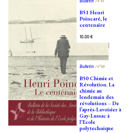
Bulletin
/ n°
51
B51 Henri
Poincaré, le
centenaire
10,00
€
Bulletin
/ n°
50
B50 Chimie et
Révolution. La
chimie au
lendemain des
révolutions – De
l’après-Lavoisier à
Gay-Lussac à
l’Ecole
polytechnique