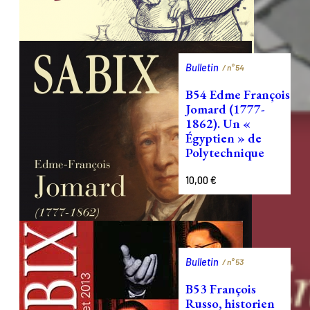
Bulletin
/ n°
54
B54 Edme François
Jomard (1777-
1862)‎. Un «
Égyptien » de
Polytechnique‎
10,00
€
Bulletin
/ n°
53
B53 François
Russo, historien