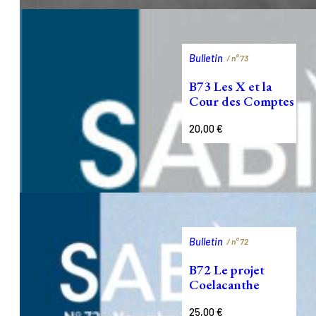
Bulletin
/ n°
73
B73 Les X et la
Cour des Comptes
20,00
€
Bulletin
/ n°
72
B72 Le projet
Coelacanthe
25,00
€