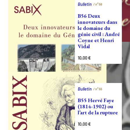
Bulletin
/ n°
56
B56 Deux
innovateurs dans
le domaine du
génie civil : André
Coyne et Henri
Vidal
10,00
€
Bulletin
/ n°
55
B55 Hervé Faye
(1814-1902) ou
l’art de la rupture
10,00
€