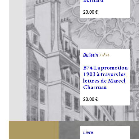
20,00
€
Bulletin
/ n°
74
B74 La promotion
1903 à travers les
lettres de Marcel
Charruau
20,00
€
Livre