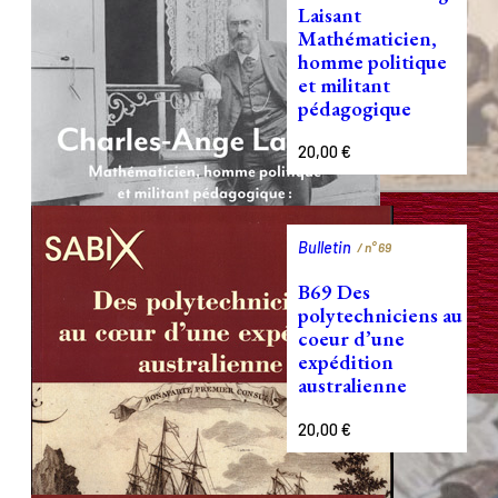
Laisant
Mathématicien,
homme politique
et militant
pédagogique
20,00
€
Bulletin
/ n°
69
B69 Des
polytechniciens au
coeur d’une
expédition
australienne
20,00
€