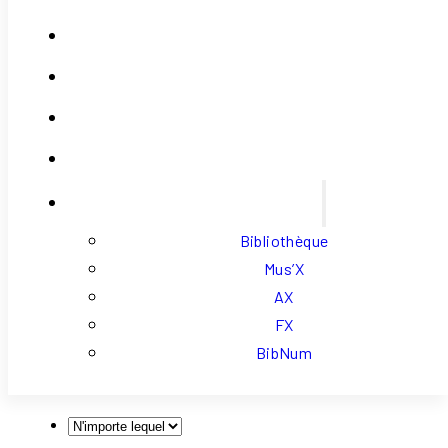
Contact
Se Connecter
Mon Compte
Panier
Liens Externes
Bibliothèque
Mus’X
AX
FX
BibNum