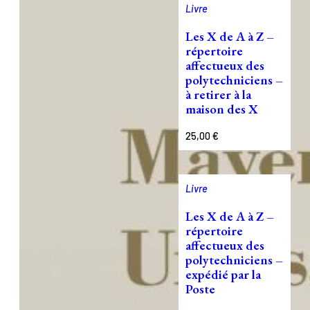
Livre
Les X de A à Z –
répertoire
affectueux des
polytechniciens –
à retirer à la
maison des X
25,00
€
Livre
Les X de A à Z –
répertoire
affectueux des
polytechniciens –
expédié par la
Poste