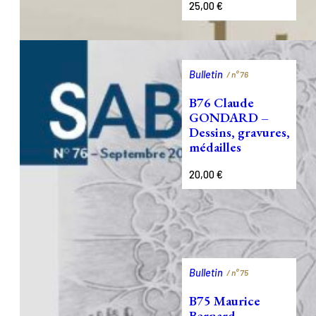
25,00
€
Bulletin
/ n°
76
B76 Claude
GONDARD –
Dessins, gravures,
médailles
20,00
€
Bulletin
/ n°
75
B75 Maurice
Bernard