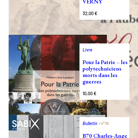
VERNY
32,00
€
Livre
Pour la Patrie – les
polytechniciens
morts dans les
guerres
10,00
€
Bulletin
/ n°
70
B70 Charles-Ange