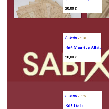
20,00
€
Bulletin
/ n°
66
B66 Maurice Allais
20,00
€
Bulletin
/ n°
65
B65 De la