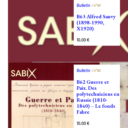
Bulletin
/ n°
63
B63 Alfred Sauvy
(1898-1990,
X1920)
10,00
€
Bulletin
/ n°
62
B62 Guerre et
Paix. Des
polytechniciens en
Russie (1810-
1840) – Le fonds
Fabre
10,00
€