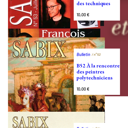
des techniques
10,00
€
Bulletin
/ n°
52
B52 À la rencontre
des peintres
polytechniciens
10,00
€