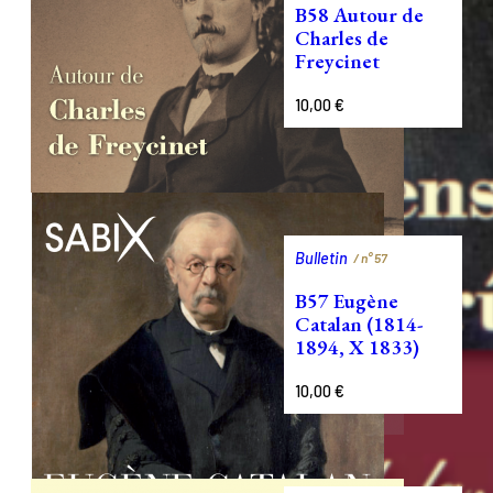
B58 Autour de
Charles de
Freycinet
10,00
€
Bulletin
/ n°
57
B57 Eugène
Catalan (1814-
1894, X 1833)
10,00
€