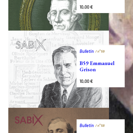
10,00
€
Bulletin
/ n°
59
B59 Emmanuel
Grison
10,00
€
Bulletin
/ n°
58