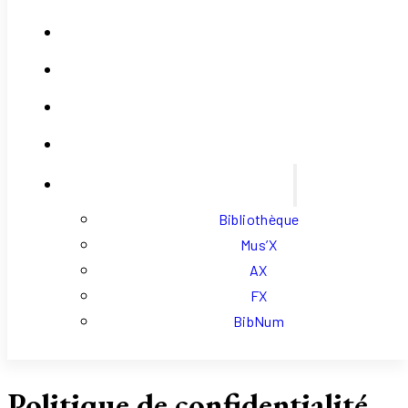
Contact
Se Connecter
Mon Compte
Panier
Liens Externes
Bibliothèque
Mus’X
AX
FX
BibNum
Politique de confidentialité