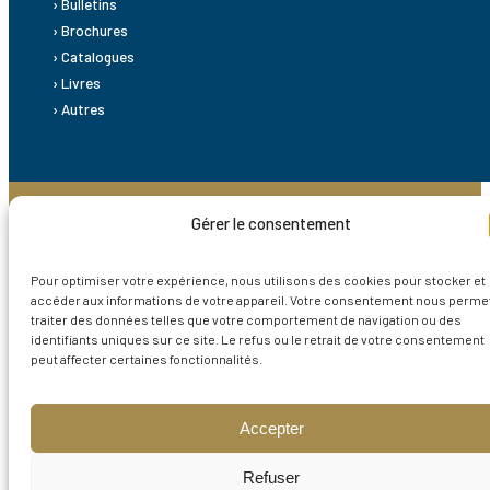
› Bulletins
› Brochures
› Catalogues
› Livres
› Autres
© 2026 SABIX – Tous droits reservés.
Gérer le consentement
Mentions légales
|
Politique de confidentialité
|
CGV
Pour optimiser votre expérience, nous utilisons des cookies pour stocker et
conception –
sblstudio
accéder aux informations de votre appareil. Votre consentement nous perme
traiter des données telles que votre comportement de navigation ou des
identifiants uniques sur ce site. Le refus ou le retrait de votre consentement
peut affecter certaines fonctionnalités.
Accepter
Refuser