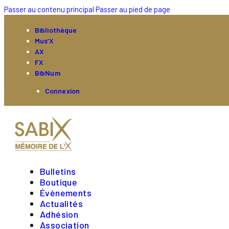
Passer au contenu principal
Passer au pied de page
Bibliothèque
Mus’X
AX
FX
BibNum
Connexion
Bulletins
Boutique
Évènements
Actualités
Adhésion
Association