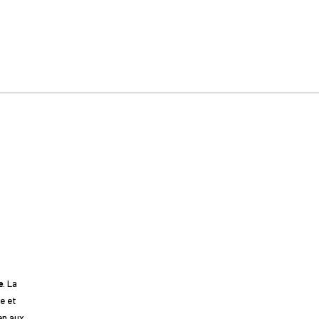
e
. La
e et
en aux