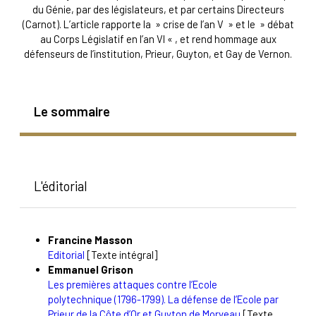
du Génie, par des législateurs, et par certains Directeurs
(Carnot). L’article rapporte la » crise de l’an V » et le » débat
au Corps Législatif en l’an VI « , et rend hommage aux
défenseurs de l’institution, Prieur, Guyton, et Gay de Vernon.
Le sommaire
L'éditorial
Francine
Masson
Editorial
[Texte intégral]
Emmanuel
Grison
Les premières attaques contre l’Ecole
polytechnique (1796-1799). La défense de l’Ecole par
Prieur de la Côte d’Or et Guyton de Morveau
[Texte