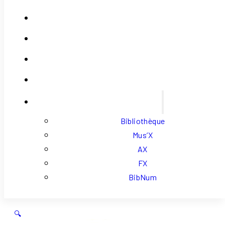
Contact
Se Connecter
Mon Compte
Panier
Liens Externes
Bibliothèque
Mus’X
AX
FX
BibNum
🔍