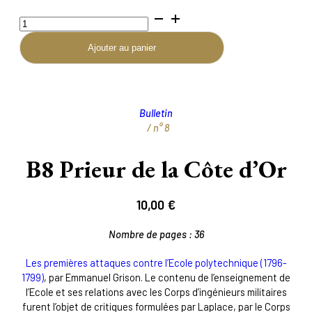
quantité
de
B8
Ajouter au panier
Prieur
de
la
Côte
Bulletin
d’Or
/ n°
8
B8 Prieur de la Côte d’Or
10,00
€
Nombre de pages :
36
Les premières attaques contre l’Ecole polytechnique (1796-
1799)
, par Emmanuel Grison. Le contenu de l’enseignement de
l’Ecole et ses relations avec les Corps d’ingénieurs militaires
furent l’objet de critiques formulées par Laplace, par le Corps