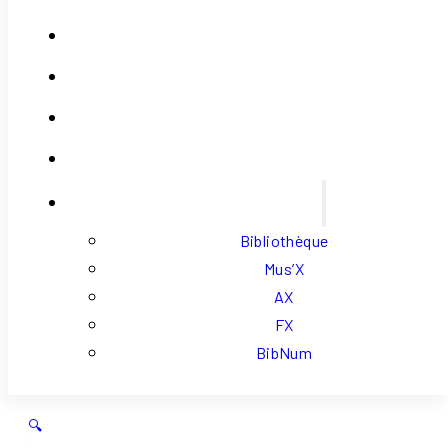
Contact
Se Connecter
Mon Compte
Panier
Liens Externes
Bibliothèque
Mus’X
AX
FX
BibNum
🔍