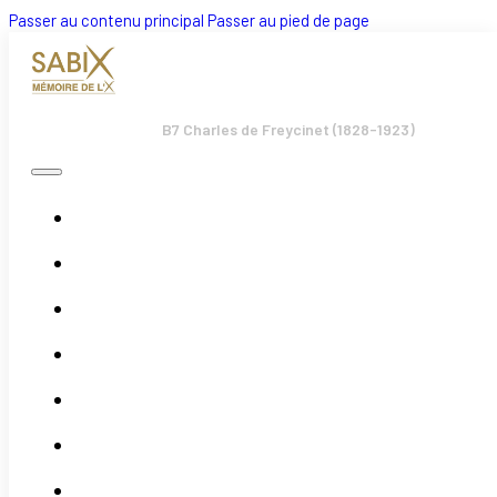
Passer au contenu principal
Passer au pied de page
B7 Charles de Freycinet (1828-1923)
Accueil
Bulletins
Boutique
Évènements
Actualités
Adhésion
Association