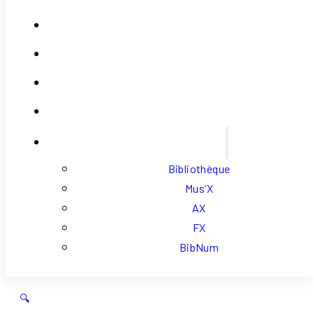
Contact
Se Connecter
Mon Compte
Panier
Liens Externes
Bibliothèque
Mus’X
AX
FX
BibNum
🔍