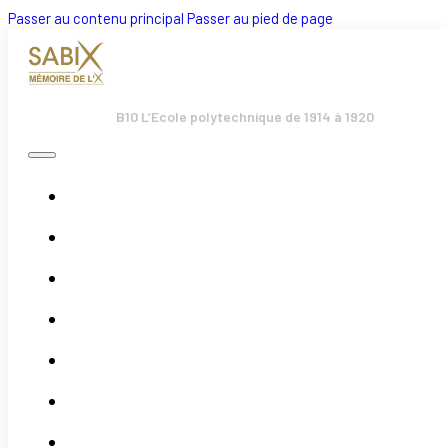
Passer au contenu principal
Passer au pied de page
B10 L’Ecole polytechnique de 1914 à 1920
Accueil
Bulletins
Boutique
Évènements
Actualités
Adhésion
Association