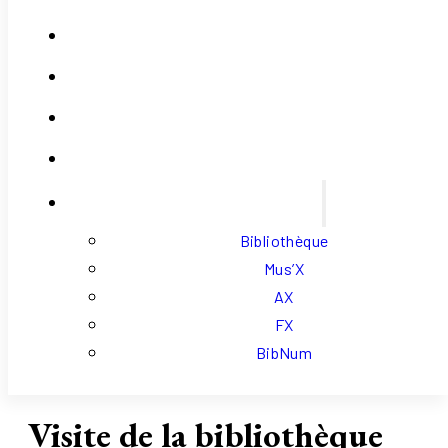
Contact
Se Connecter
Mon Compte
Panier
Liens Externes
Bibliothèque
Mus’X
AX
FX
BibNum
Visite de la bibliothèque