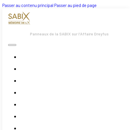
Passer au contenu principal
Passer au pied de page
Panneaux de la SABIX sur l’Affaire Dreyfus
Accueil
Bulletins
Boutique
Évènements
Actualités
Adhésion
Association