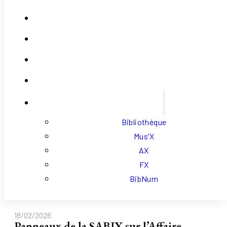
Contact
Se Connecter
Mon Compte
Panier
Liens Externes
Bibliothèque
Mus’X
AX
FX
BibNum
18/02/2026
Panneaux de la SABIX sur l’Affaire